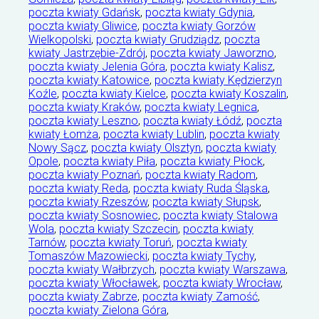
poczta kwiaty Gdańsk
,
poczta kwiaty Gdynia
,
poczta kwiaty Gliwice
,
poczta kwiaty Gorzów
Wielkopolski
,
poczta kwiaty Grudziądz
,
poczta
kwiaty Jastrzębie-Zdrój
,
poczta kwiaty Jaworzno
,
poczta kwiaty Jelenia Góra
,
poczta kwiaty Kalisz
,
poczta kwiaty Katowice
,
poczta kwiaty Kędzierzyn
Koźle
,
poczta kwiaty Kielce
,
poczta kwiaty Koszalin
,
poczta kwiaty Kraków
,
poczta kwiaty Legnica
,
poczta kwiaty Leszno
,
poczta kwiaty Łódź
,
poczta
kwiaty Łomża
,
poczta kwiaty Lublin
,
poczta kwiaty
Nowy Sącz
,
poczta kwiaty Olsztyn
,
poczta kwiaty
Opole
,
poczta kwiaty Piła
,
poczta kwiaty Płock
,
poczta kwiaty Poznań
,
poczta kwiaty Radom
,
poczta kwiaty Reda
,
poczta kwiaty Ruda Śląska
,
poczta kwiaty Rzeszów
,
poczta kwiaty Słupsk
,
poczta kwiaty Sosnowiec
,
poczta kwiaty Stalowa
Wola
,
poczta kwiaty Szczecin
,
poczta kwiaty
Tarnów
,
poczta kwiaty Toruń
,
poczta kwiaty
Tomaszów Mazowiecki
,
poczta kwiaty Tychy
,
poczta kwiaty Wałbrzych
,
poczta kwiaty Warszawa
,
poczta kwiaty Włocławek
,
poczta kwiaty Wrocław
,
poczta kwiaty Zabrze
,
poczta kwiaty Zamość
,
poczta kwiaty Zielona Góra
,