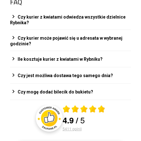
FAQ
chevron_right
Czy kurier z kwiatami odwiedza wszystkie dzielnice
Rybnika?
chevron_right
Czy kurier może pojawić się u adresata w wybranej
godzinie?
chevron_right
Ile kosztuje kurier z kwiatami w Rybniku?
chevron_right
Czy jest możliwa dostawa tego samego dnia?
chevron_right
Czy mogę dodać bilecik do bukietu?
5
4.9
/
5411
opinii