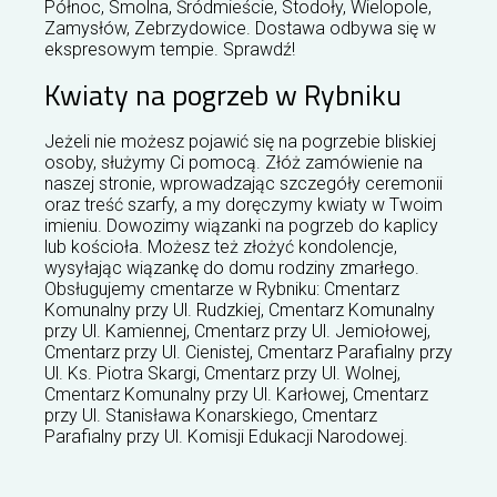
Północ, Smolna, Śródmieście, Stodoły, Wielopole,
Zamysłów, Zebrzydowice. Dostawa odbywa się w
ekspresowym tempie. Sprawdź!
Kwiaty na pogrzeb w Rybniku
Jeżeli nie możesz pojawić się na pogrzebie bliskiej
osoby, służymy Ci pomocą. Złóż zamówienie na
naszej stronie, wprowadzając szczegóły ceremonii
oraz treść szarfy, a my doręczymy kwiaty w Twoim
imieniu. Dowozimy wiązanki na pogrzeb do kaplicy
lub kościoła. Możesz też złożyć kondolencje,
wysyłając wiązankę do domu rodziny zmarłego.
Obsługujemy cmentarze w Rybniku: Cmentarz
Komunalny przy Ul. Rudzkiej, Cmentarz Komunalny
przy Ul. Kamiennej, Cmentarz przy Ul. Jemiołowej,
Cmentarz przy Ul. Cienistej, Cmentarz Parafialny przy
Ul. Ks. Piotra Skargi, Cmentarz przy Ul. Wolnej,
Cmentarz Komunalny przy Ul. Karłowej, Cmentarz
przy Ul. Stanisława Konarskiego, Cmentarz
Parafialny przy Ul. Komisji Edukacji Narodowej.