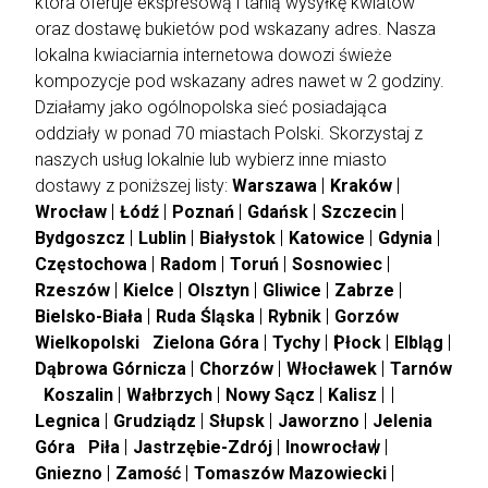
która oferuje ekspresową i tanią wysyłkę kwiatów
oraz dostawę bukietów pod wskazany adres. Nasza
lokalna kwiaciarnia internetowa dowozi świeże
kompozycje pod wskazany adres nawet w 2 godziny.
Działamy jako ogólnopolska sieć posiadająca
oddziały w ponad 70 miastach Polski. Skorzystaj z
naszych usług lokalnie lub wybierz inne miasto
dostawy z poniższej listy:
Warszawa
Kraków
Wrocław
Łódź
Poznań
Gdańsk
Szczecin
Bydgoszcz
Lublin
Białystok
Katowice
Gdynia
Częstochowa
Radom
Toruń
Sosnowiec
Rzeszów
Kielce
Olsztyn
Gliwice
Zabrze
Bielsko-Biała
Ruda Śląska
Rybnik
Gorzów
Wielkopolski
Zielona Góra
Tychy
Płock
Elbląg
Dąbrowa Górnicza
Chorzów
Włocławek
Tarnów
Koszalin
Wałbrzych
Nowy Sącz
Kalisz
Legnica
Grudziądz
Słupsk
Jaworzno
Jelenia
Góra
Piła
Jastrzębie-Zdrój
Inowrocław
Gniezno
Zamość
Tomaszów Mazowiecki