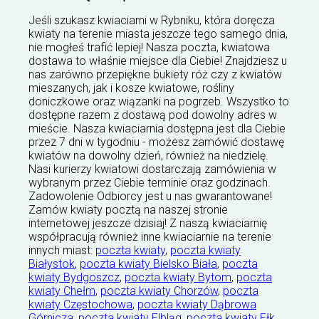
Jeśli szukasz kwiaciarni w Rybniku, która doręcza
kwiaty na terenie miasta jeszcze tego samego dnia,
nie mogłeś trafić lepiej! Nasza poczta, kwiatowa
dostawa to właśnie miejsce dla Ciebie! Znajdziesz u
nas zarówno przepiękne bukiety róż czy z kwiatów
mieszanych, jak i kosze kwiatowe, rośliny
doniczkowe oraz wiązanki na pogrzeb. Wszystko to
dostępne razem z dostawą pod dowolny adres w
mieście. Nasza kwiaciarnia dostępna jest dla Ciebie
przez 7 dni w tygodniu - możesz zamówić dostawę
kwiatów na dowolny dzień, również na niedzielę.
Nasi kurierzy kwiatowi dostarczają zamówienia w
wybranym przez Ciebie terminie oraz godzinach.
Zadowolenie Odbiorcy jest u nas gwarantowane!
Zamów kwiaty pocztą na naszej stronie
internetowej jeszcze dzisiaj! Z naszą kwiaciarnię
współpracują również inne kwiaciarnie na terenie
innych miast:
poczta kwiaty
,
poczta kwiaty
Białystok
,
poczta kwiaty Bielsko Biała
,
poczta
kwiaty Bydgoszcz
,
poczta kwiaty Bytom
,
poczta
kwiaty Chełm
,
poczta kwiaty Chorzów
,
poczta
kwiaty Częstochowa
,
poczta kwiaty Dąbrowa
Górnicza
,
poczta kwiaty Elbląg
,
poczta kwiaty Ełk
,