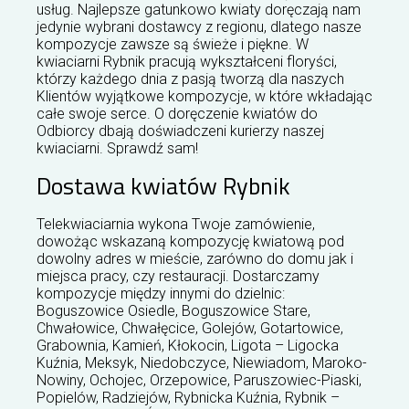
usług. Najlepsze gatunkowo kwiaty doręczają nam
jedynie wybrani dostawcy z regionu, dlatego nasze
kompozycje zawsze są świeże i piękne. W
kwiaciarni Rybnik pracują wykształceni floryści,
którzy każdego dnia z pasją tworzą dla naszych
Klientów wyjątkowe kompozycje, w które wkładając
całe swoje serce. O doręczenie kwiatów do
Odbiorcy dbają doświadczeni kurierzy naszej
kwiaciarni. Sprawdź sam!
Dostawa kwiatów Rybnik
Telekwiaciarnia wykona Twoje zamówienie,
dowożąc wskazaną kompozycję kwiatową pod
dowolny adres w mieście, zarówno do domu jak i
miejsca pracy, czy restauracji. Dostarczamy
kompozycje między innymi do dzielnic:
Boguszowice Osiedle, Boguszowice Stare,
Chwałowice, Chwałęcice, Golejów, Gotartowice,
Grabownia, Kamień, Kłokocin, Ligota – Ligocka
Kuźnia, Meksyk, Niedobczyce, Niewiadom, Maroko-
Nowiny, Ochojec, Orzepowice, Paruszowiec-Piaski,
Popielów, Radziejów, Rybnicka Kuźnia, Rybnik –