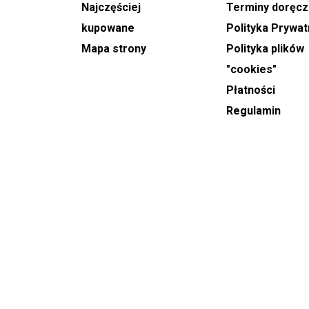
Najczęściej
Terminy doręcz
Rybniku realizujemy w godzinach 9:00-21:00, z
możliwością wyboru orientacyjnych ram
kupowane
Polityka Prywat
czasowych.
Mapa strony
Polityka plików
"cookies"
W najważniejsze święta kwiatowe, takie jak
Dzień
Płatności
Babci, Walentynki, Dzień Kobiet oraz Dzień
Matki
, nasi doręczyciele pracują od 8:00 do 22:00.
Regulamin
Ze względu na bardzo dużą liczbę przesyłek,
godziny dostaw w te dni są przybliżone.
W przypadku
wieńców oraz wiązanek
,
pogrzebowych
, prosimy o składanie zamówień z
co najmniej jednodniowym wyprzedzeniem.
Niezbędne jest również wskazanie dokładnej
godziny uroczystości, abyśmy mogli
zagwarantować punktualne dostarczenie kwiatów
na ceremonię.
Kwiaty od ogrodnika
oraz
kosze upominkowe