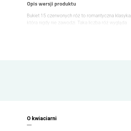
Opis wersji produktu
Bukiet 15 czerwonych róż to romantyczna klasyka
która nigdy nie zawodzi. Taka liczba róż wygląda
bardzo efektownie i elegancko, dlatego świetnie
sprawdzi się jako prezent na rocznicę, randkę czy
wyjątkową niespodziankę. Jeśli zamawiasz kwiaty
do Rybnika, ten bukiet będzie idealnym sposobem
na piękny gest, który wywoła emocje. Bukiet jest
częścią kategorii kwiaty od ogrodnika, dlatego
róże ścinane są tuż przed wysyłką, aby zachowały
maksymalną świeżość. Dostawa realizowana
przez DHL lub GLS odbywa się w bezpiecznych
warunkach na terenie całej Polski, a bukiet
podróżuje w pudełku ochronnym oraz z dostępem
do wody podczas drogi. Do zamówienia możesz
dołączyć spersonalizowany bilecik.
O kwiaciarni
Wielkość bukietu