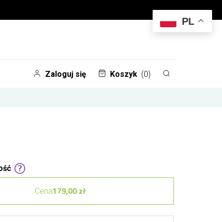
PL
Zaloguj się
Koszyk
(0)
ość
179,00 zł
Cena