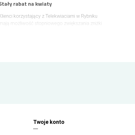
Stały rabat na kwiaty
Klienci korzystający z Telekwiaciarni w Rybniku
mają możliwość stopniowego zwiększania zniżki
na kolejne zakupy. Po zalogowaniu się przed
złożeniem zamówienia, bierzemy pod uwagę
łączną wartość wcześniejszych zakupów. Każde
100 zł przeznaczone na kwiaty podnosi poziom
rabatu o 1%, który zostaje naliczony przy
następnych zamówieniach i może osiągnąć
maksymalnie 10%.
Twoje konto