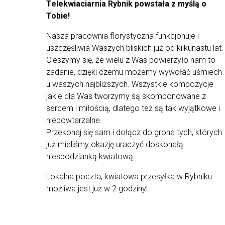
Bukiet składa się z 15 róż czerwonych
Telekwiaciarnia Rybnik powstała z myślą o
Tobie!
Ten bukiet dostarczymy dla Ciebie na terenie
całego kraju!
Nasza pracownia florystyczna funkcjonuje i
Doręczenie odbywa się w godzinach 8:00-18:00,
uszczęśliwia Waszych bliskich już od kilkunastu lat.
bez możliwości wyboru konkretnej godziny
Cieszymy się, że wielu z Was powierzyło nam to
dostawy.
zadanie, dzięki czemu możemy wywołać uśmiech
Warto wiedzieć
u waszych najbliższych. Wszystkie kompozycje
Tylko najświeższe
kwiaty prosto od
jakie dla Was tworzymy są skomponowane z
ogrodnika
.
sercem i miłością, dlatego też są tak wyjątkowe i
Wszystkie bukiety są estetycznie
niepowtarzalne.
zapakowane jako gotowe prezenty
.
Przekonaj się sam i dołącz do grona tych, których
Starannie
zabezpieczone kwiaty
w kartonie
przystosowanym do transportu kwiatów..
już mieliśmy okazję uraczyć doskonałą
Kwiaty
doręczamy kurierem DHL
. Ty
niespodzianką kwiatową.
wybierasz adres i datę dostawy.
Dodaj
własne, spersonalizowane życzenia
Lokalna poczta, kwiatowa przesyłka w Rybniku
do bukietu.
możliwa jest już w 2 godziny!
Opakowania naszych bukietów są
biodegradowalne
.
Wszystkie nasze bukiety są ręcznie
komponowane z
największą dbałością o